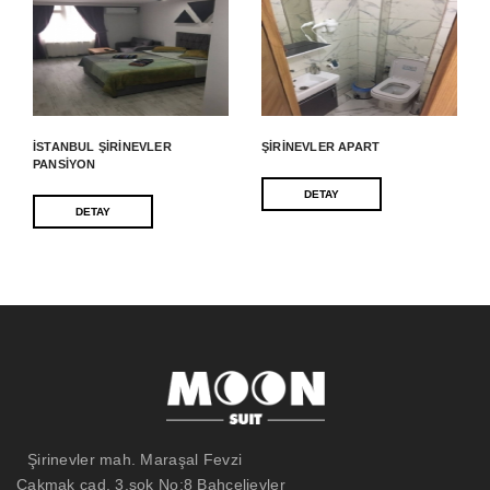
İSTANBUL ŞIRINEVLER
ŞIRINEVLER APART
PANSIYON
DETAY
DETAY
Şirinevler mah. Maraşal Fevzi
Çakmak cad. 3.sok No:8 Bahçelievler