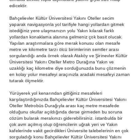
edicektir.
Bahçelievler Kültür Üniversitesi Yakını Oteller
secim
yaparak navigasyonla yol tarifiyle hangi yollardan gitmek
istediğiniz yere ulaşmanızın yolu Yakın kılarak farklı
yollardan konaklama alanına gelmeniz çok basit olucak.
Yapılan araştırmalara göre merak konusu olan mesafe
metre ve kilometre tarzı ölcü birimlerinin semtler arası
sorgulandığı anda örnek olarak Ataköy ve Şirinevler Kültür
Üniversitesi Yakını Oteller Metro Durağına Yakın ve
uzaklığı kaç kilometre diye sorduğunuzda bunu çözmenin
en kolay yolur mesafeyi araçınızla aradaki mesafeyi zaman
tutarak ölçmektir.
Yürüyerek yol kenarından gittiğiniz mesafeleri
karşılaştırdığınızda
Bahçelievler Kültür Üniversitesi Yakını
Oteller
Metrobüs Durağıyla arası kaç metre mesafede
olduğunu okullar açıldığında derse girmeden bu soruna
cözüm bularak merakınızı giderebilirsiniz. istanbulda bir
çok avm açılmış olup öğrencilerin uğrak yeri ve Yakın
kafelerinde vakit gecirdikleri Üniversite talebelerinin en çok
sorguladığı konu
Bahçelievler Kültür Üniversitesi Yakını