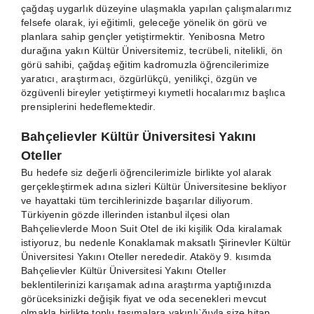
çağdaş uygarlık düzeyine ulaşmakla yapılan çalışmalarımız
felsefe olarak, iyi eğitimli, geleceğe yönelik ön görü ve
planlara sahip gençler yetiştirmektir. Yenibosna Metro
durağına yakın Kültür Üniversitemiz, tecrübeli, nitelikli, ön
görü sahibi, çağdaş eğitim kadromuzla öğrencilerimize
yaratıcı, araştırmacı, özgürlükçü, yenilikçi, özgün ve
özgüvenli bireyler yetiştirmeyi kıymetli hocalarımız başlıca
prensiplerini hedeflemektedir.
Bahçelievler Kültür Üniversitesi Yakını
Oteller
Bu hedefe siz değerli öğrencilerimizle birlikte yol alarak
gerçekleştirmek adına sizleri Kültür Üniversitesine bekliyor
ve hayattaki tüm tercihlerinizde başarılar diliyorum.
Türkiyenin gözde illerinden istanbul ilçesi olan
Bahçelievlerde Moon Suit Otel de iki kişilik Oda kiralamak
istiyoruz, bu nedenle Konaklamak maksatlı Şirinevler Kültür
Üniversitesi Yakını Oteller nerededir. Ataköy 9. kısımda
Bahçelievler Kültür Üniversitesi Yakını Oteller
beklentilerinizi karışamak adına araştırma yaptığınızda
görüceksinizki değişik fiyat ve oda secenekleri mevcut
olmakla birlikte toplu taşımalara yakınlı`ğıyla size hitap