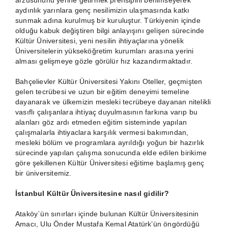
arzusununu yerine getirmek prensipini benimseyerek
aydınlık yarınlara genç nesilimizin ulaşmasında katkı
sunmak adına kurulmuş bir kuruluştur. Türkiyenin içinde
olduğu kabuk değiştiren bilgi anlayışını gelişen sürecinde
Kültür Üniversitesi, yeni nesilin ihtiyaçlarına yönelik
Üniversitelerin yükseköğretim kurumları arasına yerini
alması gelişmeye gözle görülür hız kazandırmaktadır.
Bahçelievler Kültür Üniversitesi Yakını Oteller
, geçmişten
gelen tecrübesi ve uzun bir eğitim deneyimi temeline
dayanarak ve ülkemizin mesleki tecrübeye dayanan nitelikli
vasıflı çalışanlara ihtiyaç duyulmasının farkına varıp bu
alanları göz ardı etmeden eğitim sisteminde yapılan
çalışmalarla ihtiyaclara karşılık vermesi bakımından,
mesleki bölüm ve programlara ayrıldığı yoğun bir hazırlık
sürecinde yapılan çalışma sonucunda elde edilen birikime
göre şekillenen Kültür Üniversitesi eğitime başlamış genç
bir üniversitemiz.
İstanbul Kültür Üniversitesine nasıl gidilir?
Ataköy`ün sınırları içinde bulunan Kültür Üniversitesinin
Amacı, Ulu Önder Mustafa Kemal Atatürk’ün öngördüğü