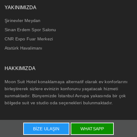
YAKINIMIZDA
Şirinevler Meydan
Sinan Erdem Spor Salonu
CNR Expo Fuar Merkezi
Atatürk Havalimanı
HAKKIMIZDA
Moon Suit Hotel konaklamaya alternatif olarak ev konforlarını
birleştirerek sizlere evinizin konforunu yaşatacak hizmeti
sunmaktadır. Bünyemizde İstanbul Avrupa yakasında bir çok
bölgede suit ve studio oda seçenekleri bulunmaktadır.
BİZE ULAŞIN
WHATSAPP
© 2018 Moon Hotel Şirinevler tüm hakkı saklıdır.
Toplam: 0,046875