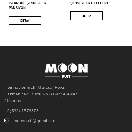
İSTANBUL ŞIRINEVLER
ŞIRINEVLER OTELLERI
PANSIYON
DETAY
DETAY
Şirinevler mah. Maraşal Fevzi
Çakmak cad. 3.sok No:8 Bahçelievler
/ İstanbul
0(532) 1576373
moonsuitt@gmail.com